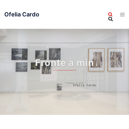
Saltar
al
Ofelia Cardo
contenido
Fronte a min
Espacio Roberto Verino, Ourense