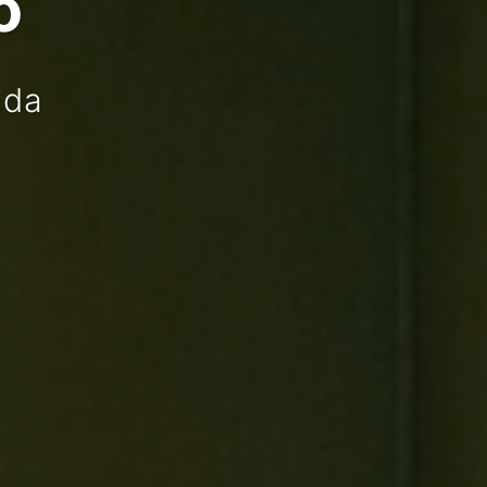
o
ada