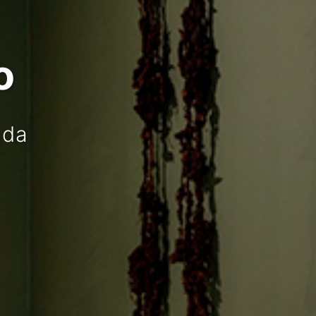
o
ada