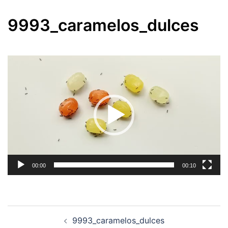
9993_caramelos_dulces
Reproductor
de
vídeo
00:00
00:10
Navegación
9993_caramelos_dulces
de