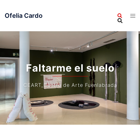
Saltar
al
Ofelia Cardo
contenido
Faltarme el suelo
CEART_Centro de Arte Fuenlabrada