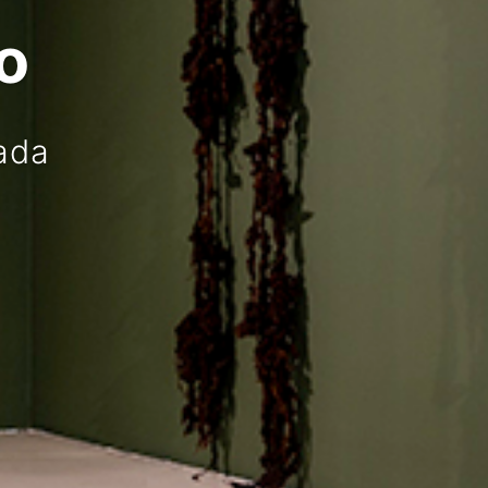
o
ada