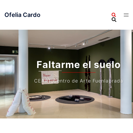
Saltar
al
Ofelia Cardo
contenido
Faltarme el suelo
CEART_Centro de Arte Fuenlabrada