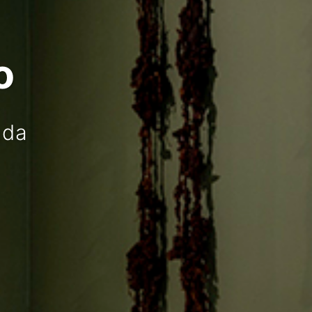
o
ada