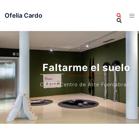
Saltar
al
Ofelia Cardo
contenido
Faltarme el suelo
CEART_Centro de Arte Fuenlabrada