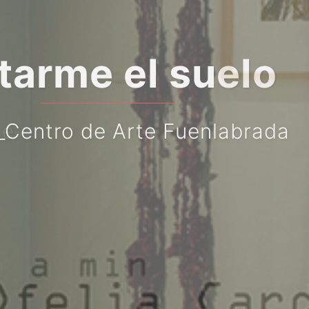
o
ada