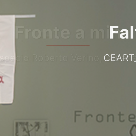
Faltarme el suel
ART_Centro de Arte Fuenlabr