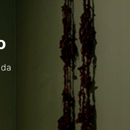
o
ada