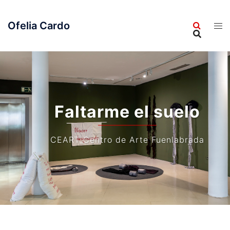
Saltar
al
Ofelia Cardo
contenido
Faltarme el suelo
CEART_Centro de Arte Fuenlabrada