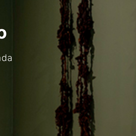
o
ada