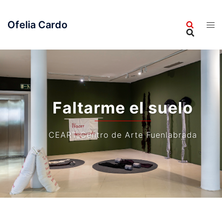
Saltar
al
Ofelia Cardo
contenido
Faltarme el suelo
CEART_Centro de Arte Fuenlabrada