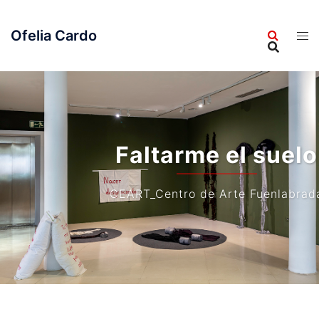
Saltar
al
Ofelia Cardo
contenido
Faltarme el suelo
CEART_Centro de Arte Fuenlabrada