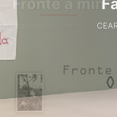
Faltarme el suel
ART_Centro de Arte Fuenlabr