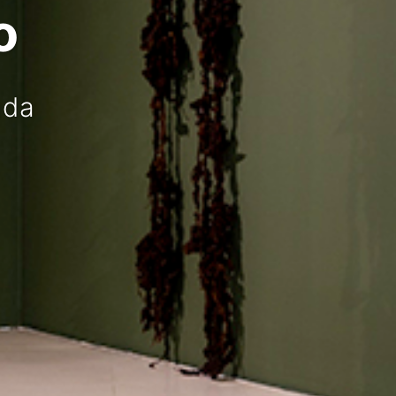
o
ada