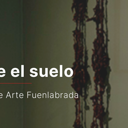
o
ada