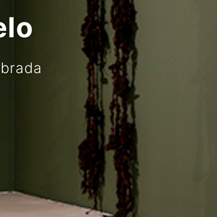
o
ada