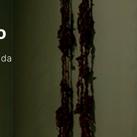
o
ada