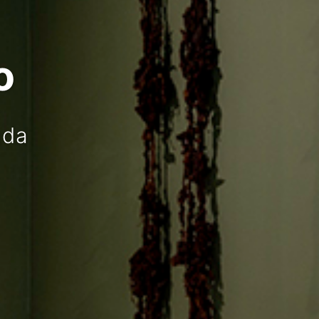
o
ada